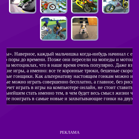
лы». Наверное, каждый мальчишка когда-нибудь начинал с езды
о до поры до времени. Позже они пересели на мопеды и мотоцик
ах на мотоциклах, что в наше время очень популярно. Даже взро
 такие игры, а именно: все те коронные трюки, бешеные скорост
тные гонщики. Как альтернативу настоящим гонкам можно испо
торые можно играть совершенно бесплатно, а главное, без риска 
 хочет играть в игры на компьютере онлайн, не стоит ставить е
дальнейшем стать именно тем, в чем будет весь смысл жизни чело
жете поиграть в самые новые и захватывающие гонки на двухко
РЕКЛАМА