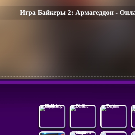
Игра Байкеры 2: Армагеддон - Онл