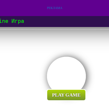
РЕКЛАМА
ine Игра
PLAY GAME