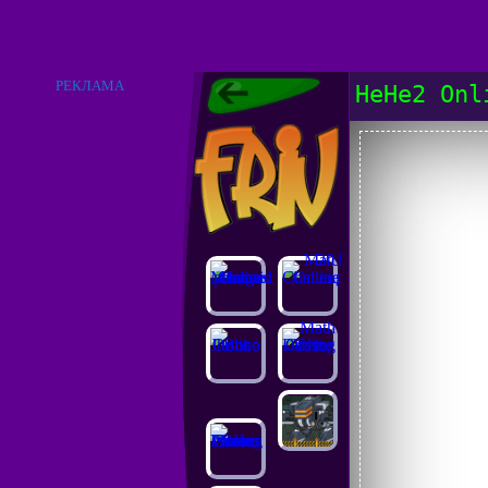
РЕКЛАМА
HeHe2 Onl