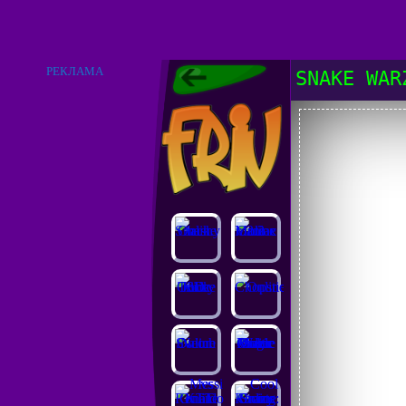
РЕКЛАМА
SNAKE WAR