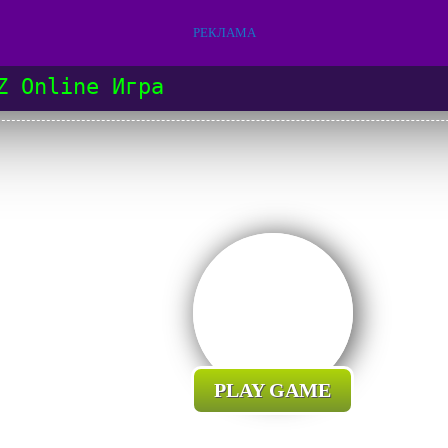
РЕКЛАМА
Z Online Игра
PLAY GAME