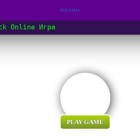
РЕКЛАМА
ck Online Игра
PLAY GAME