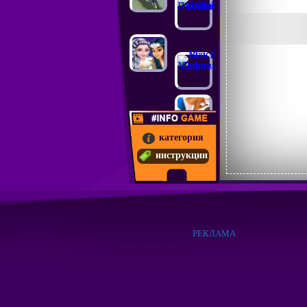
категория
инструкции
РЕКЛАМА