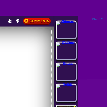
РЕКЛАМА