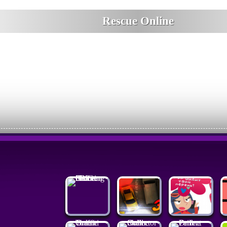
Rescue Online