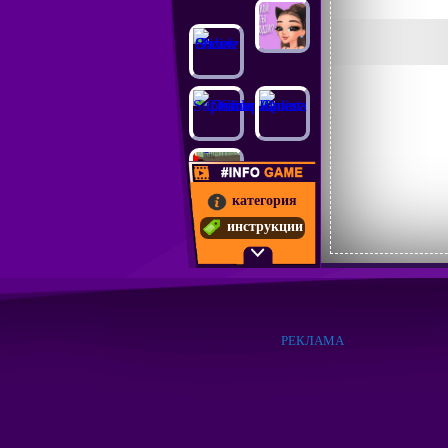
категория
инструкции
РЕКЛАМА