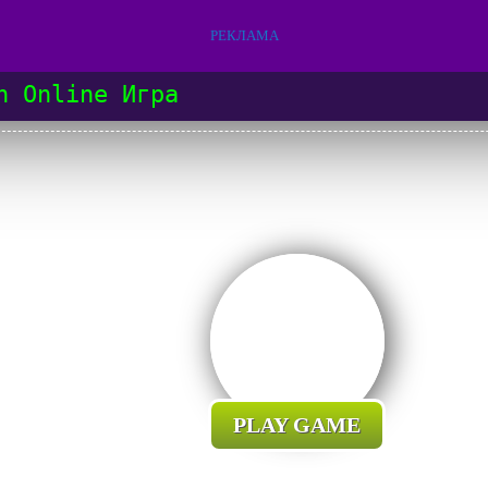
РЕКЛАМА
n Online Игра
PLAY GAME