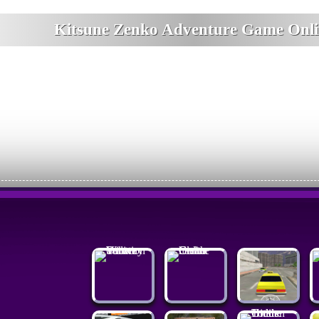
Kitsune Zenko Adventure Game Onli