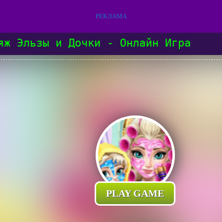
РЕКЛАМА
яж Эльзы и Дочки - Онлайн Игра
PLAY GAME