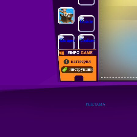
категория
инструкции
РЕКЛАМА