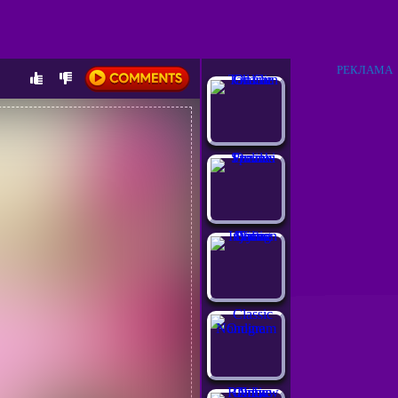
РЕКЛАМА