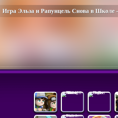
Игра Эльза и Рапунцель Снова в Школе 