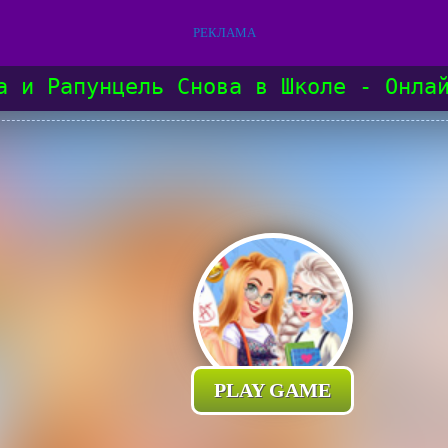
РЕКЛАМА
а и Рапунцель Снова в Школе - Онла
PLAY GAME