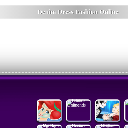
Denim Dress Fashion Online