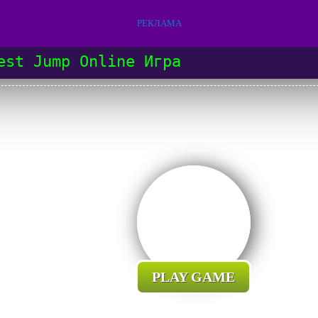
РЕКЛАМА
est Jump Online Игра
PLAY GAME