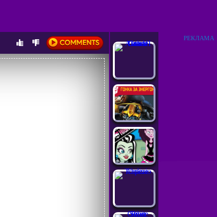
РЕКЛАМА